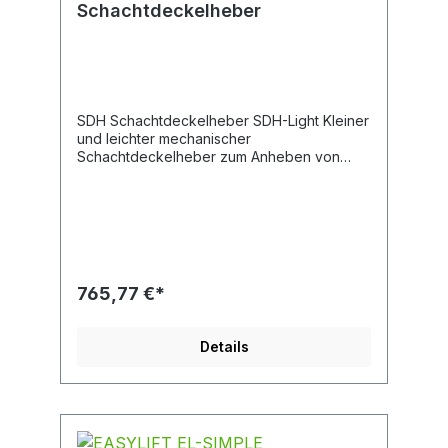
Schachtdeckelheber
SDH Schachtdeckelheber SDH-Light Kleiner
und leichter mechanischer
Schachtdeckelheber zum Anheben von
Schachtdeckeln bis Durchmesser Ø 800 mm
Der Schachtdeckel wird durch Kippen des
EL-SDH mit dem Griff angehoben Optimale
Hubposition kettenverstellbar Kann mit
Querträgern zum Anheben von geteilten
Abdeckungen kombiniert werden Das
Querstück des EL-SDH kann um ca. 120 mm.
765,77 €*
Optional erhältlich Permanenter Hubmagnet
EL-SDH-LHM-300 2 Schlüssel nicht im
Lieferumfang enthalten Weitere
Details
Informationen Dauerhafter
Oberflächenschutz durch Verzinken
technische Details Arbeitsbreite 100/ 740
mm Losreißkraft 200 kg Lieferumfang 1
Stück Schachtdeckelheber SDH-Light