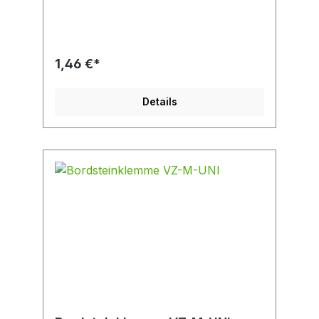
Anbauteildicke 20 mm Verankerungstiefe
(reduziert) max. Anbauteildicke (reduziert)
40 mm Material nichtrostender Stahl
1,46 €*
Details