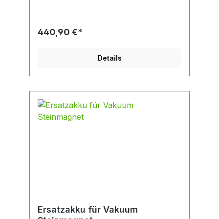
Körperhaltung bei der Arbeit. Dank der
Hebelwirkung können auch schwere Platten
ohne große Anstrengung verlegt werden.
Die besondere Radkonstruktion macht den
440,90 €*
EASYLIFT EL-SIMPLE außerordentlich
wendig. Solide Konstruktion, unverwüstlich.
Zusammenklappbar, deshalb platzsparend
Details
zu transportieren. Bestellnummer: 51100017
Typ: EL-SIMPLE Tragfähigkeit/WLL (kg): 80
Gewicht/Eigengewicht (kg): 11,7
Greifbereich (mm): 300-600
Ersatzakku für Vakuum