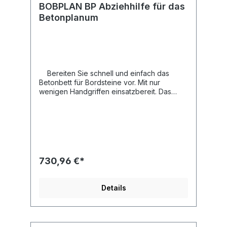
BOBPLAN BP Abziehhilfe für das
Betonplanum
Bereiten Sie schnell und einfach das
Betonbett für Bordsteine vor. Mit nur
wenigen Handgriffen einsatzbereit. Das
Beton-Planum wird für nachfolgend zu
setzende Bordsteine auf eine Länge von ca.
1,20 m abgezogen. Für das Vorwärts-
Schieben des Geräts sind zwei klappbare
Griffe angebracht. So kann der BOBPLAN BP
von nur einer Person bedient werden.Der
Betonschieber wird beidseitig über 3
730,96 €*
verstellbare Führungsrollen geführt. Weitere
Detailinformationen Zusammenklappbar in
kompakte Transportstellung. Komfortabler
Details
Handtragegriff (auch zur Aufklappsicherung
in Transportstellung). Keine losen Einzelteile
beim Transport. Stufenlos einstellbarer
Abziehschieber. Mit 3 Führungsrollen.