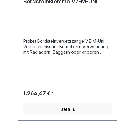
Bordsteinklemme VZ-M-UNI
Probst Bordsteinversetzzange VZ-M-Uni
Vollmechanischer Betrieb zur Verwendung
mit Radladern, Baggern oder anderen
Trägern Weitere Informationen Hebeöse
zum Befestigen am Kranhaken Griffe zur
optimalen Führung der Klemme
Automatische Freigabe für die
vollautomatische Umschaltung von „voll“ auf
„leer“ Dauerhafter Oberflächenschutz durch
Verzinken. technische Details Greifbereich
1.264,67 €*
900 - 1065 mm Eigengewicht 21 kg Länge
des Greifers 150 mm Innenhöhe 50 mm
Arbeitslastgrenze WLL 300 kg Lieferumfang
Details
1 Stück Bordsteinversetzzange VZ-M-Uni