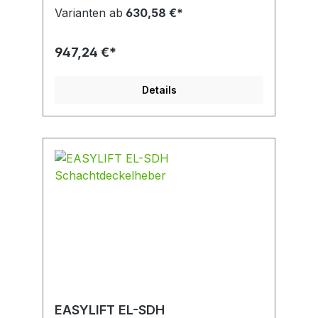
Wirbellasthaken Wiegefunktionen ->
Varianten ab
630,58 €*
Halten/ Addieren/ Tarieren/ Nullieren
kalibrierfähig mit Fernbedienung
947,24 €*
Details
EASYLIFT EL-SDH