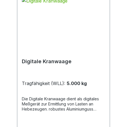
Digitale Kranwaage
Tragfähigkeit (WLL):
5.000 kg
Die Digitale Kranwaage dient als digitales
Meßgerät zur Ermittlung von Lasten an
Hebezeugen. robustes Aluminiumguss
Gehäuse rote LED Anzeige (Höhe 40 mm)
aufladbarer Akku 6V/ 4 Ah inkl. Ladegerät
mit Überlastwarnung 360° drehbarer