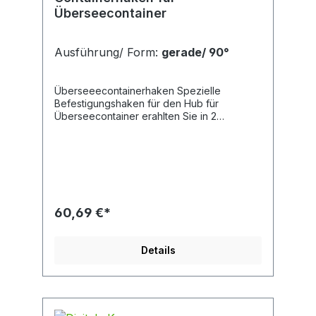
Überseecontainer
Ausführung/ Form:
gerade/ 90°
Überseeecontainerhaken Spezielle
Befestigungshaken für den Hub für
Überseecontainer erahlten Sie in 2
unterschiedlichen Ausführungen bei uns.
Wahlweise als 90° oder 45° Ausführung
erhältlich. Ausführung Maß Tabelle in mm
Tragfähigkeit in kg K E F T G H gerade
90° 192 70 46 25 75 48 12.500 links 45° 192
70 46 25 75 48 12.500 rechts 45° 192 70 46
25 75 48 12.500 Ausführung 90° - nur für
60,69 €*
den Hebevorgang mit senkrechtem Zug
geeignet Ausführung rechts/ links 45° - für
den Hebevorgang mit Neigungswinkel 45°
Details
geeignet