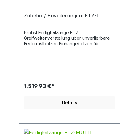
Zubehör/ Erweiterungen:
FTZ-I
Probst Fertigteilzange FTZ
Greifweitenverstellung über unverlierbare
Federrastbolzen Einhängebolzen für
Hebezeuge Wechselautomatik zur
vollautomatischen Umschaltung von „voll“
auf „leer“ Austauschbare Gummi-
Greifelemente Mit Handgriffen zur Führung
der Zange Durch galvanische Verzinkung
dauerhafter Oberflächenschutz
nochfolgende Erweiterungen für die
1.519,93 €*
Fertigteilzange FTZ: FTZ-I: speziell
konzipiert als handliche, kompakte Zange
zur Verlegung von schweren
Details
Naturbordsteinen Tragfähigkeit 900 kg
Greifbereich 50 - 520 mm Eintauchtiefe 170
mm Backenlänge 420 mm FTZ-BB:
konzipiert für die Verlegung von speziellen
Betonbordsteinen mit hohen Anfahrkanten.
(„Kasseler Bordsteine“) Tragfähigkeit 900
kg Greifbereich 50 - 480 mm Eintauchtiefe