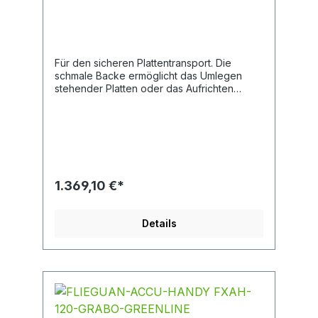
Für den sicheren Plattentransport. Die
schmale Backe ermöglicht das Umlegen
stehender Platten oder das Aufrichten
liegender Platten. Auch die Aufnahme von
eng stehenden Platten ist kein Problem.
Weitere Detailinformationen Keine
Beschädigung der Plattenoberfläche durch
Gummibelag. Große Sicherheit durch die
riesige Übersetzung von 5:1.
Federspannung verhindert ein
1.369,10 €*
unbeabsichtigtes Abrutschen der Zange.
Hebeband anstatt Kette/Seil: geringes
Gewicht, kein Verklemmen, keine
Details
Verletzung. Für fast alle Materialien
geeignet. Bestellnummer: 53100278 Typ:
FZ Tragfähigkeit/WLL (kg): 800
Gewicht/Eigengewicht (kg): 8 Greifbereich
(mm): 0-60