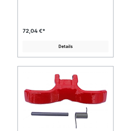
kg A B C H L 15,5 60 71,5 104 195 13-8
5.300
72,04 €*
Details