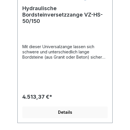
Hydraulische
Bordsteinversetzzange VZ-HS-
50/150
Mit dieser Universalzange lassen sich
schwere und unterschiedlich lange
Bordsteine (aus Granit oder Beton) sicher
und rationell transportieren und verlegen.
Die VZ-HS passt an jedes Trägergerät mit
Hydraulik.Inkl. Normflanschplatte zur
Montage eines hydraulischen Drehkopfes
oder Schnellwechselvorrichtung,
gummigepufferte Auflagefläche und
Stahlgreifbacken. Bestellnummer: 51600014
4.513,37 €*
Typ: VZ-HS-50/150 Grundgerät
Tragfähigkeit/WLL (kg): 400
Gewicht/Eigengewicht (kg): 75 Eintauchtiefe
Details
(mm): 60/120 Backenlänge (mm): 100
Öffnungsweite Hauptspannung (mm): 465-
1.465