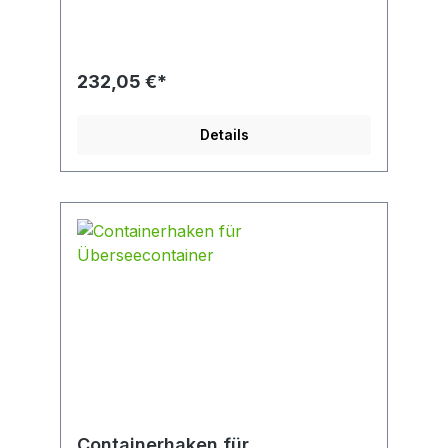
Gummimetallschienen als Greifelemente.
Galvanisch verzinkt. Steckbolzen zur
Verstellung der Öffnungsweite.
Bestellnummer: 53200020 Typ: BVZ
232,05 €*
Tragfähigkeit/WLL (kg): 200
Gewicht/Eigengewicht (kg): 11,5
Backenlänge (mm): 200 Eintauchtiefe (mm):
Details
210 Greifbereich (mm): 0-550
Containerhaken für