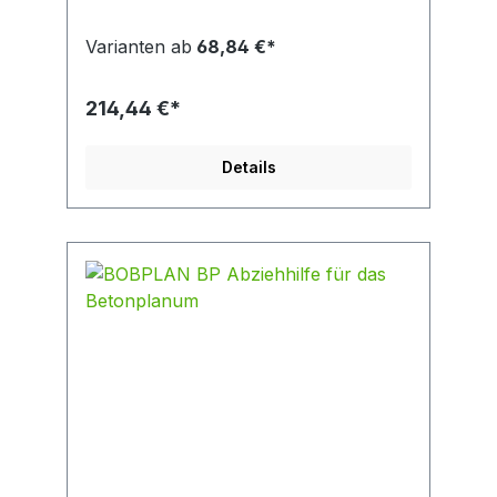
Belastung oder Schrägzug kein
unbeaufsichtigtes Öffnen durch
Varianten ab
68,84 €*
Sicherheitsarretierung einfaches Ausziehen
durch Offenhaltevorrichtung max.
Greifbereich 30 mm
214,44 €*
Details