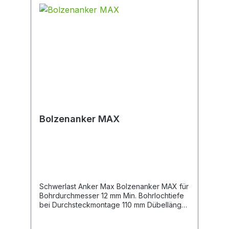
Bestellnummer: 51000099 Typ: BP
Gewicht/Eigengewicht (kg): 14,9
Eintauchtiefe (mm): 195-335 Abmessungen
(mm): 1.532x277x146 Länge (mm):
1.532/2.760 Arbeitsbreite (mm): 270
Bolzenanker MAX
Schwerlast Anker Max Bolzenanker MAX für
Bohrdurchmesser 12 mm Min. Bohrlochtiefe
bei Durchsteckmontage 110 mm Dübellänge
120 mm Schlüsselweite 19 mm U-Scheibe 24
x 2,5 mm Verankerungstiefe 70 mm max.