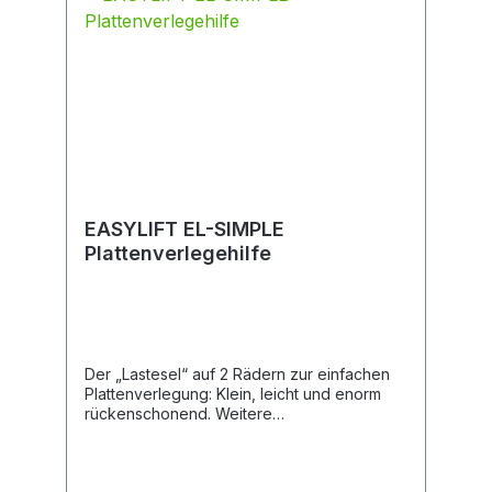
EASYLIFT EL-SIMPLE
Plattenverlegehilfe
Der „Lastesel“ auf 2 Rädern zur einfachen
Plattenverlegung: Klein, leicht und enorm
rückenschonend. Weitere
Detailinformationen Benutzerfreundliches
und handliches Gerät zur fugenlosen
Plattenverlegung. Für optimale