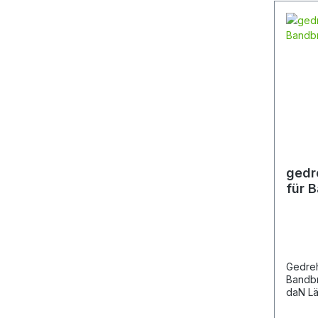
gedr
für 
Gedreh
Bandbreite 
daN Länge 162 mm Breite 57,8 mm