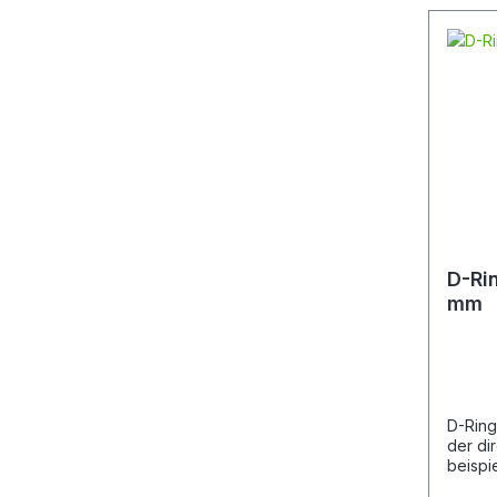
D-Ri
mm
D-Ring
der di
beispi
mmen D