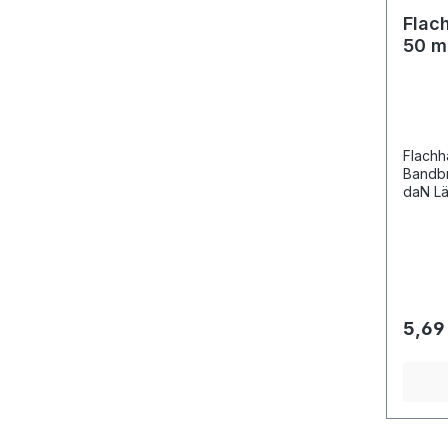
Flac
50 
Flachh
Bandbr
daN Lä
5,69