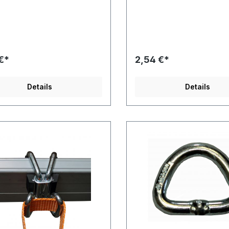
hiene und Zurrgurt. Der Single
zwischen Zurrschiene und Z
tting wird unter einen
Der Double Stud Fitting wird
punkten in der Airlineschiene
zwei Rasterpunkten in der
n. Dieser Fitting passt in alle
Airlineschiene gehalten. Da
 erhältlichen Airlineschienen.
erhöht sich die Belastbarkei
ndbreite 25 mm
gegenüber dem Single Stud 
€*
2,54 €*
rchmesser 29 mm Länge 61
der nur an einem Punkt hält
chlast 1.800 daN
Fitting passt in alle bei uns
erhältlichen Airlineschienen. fü
Details
Details
Bandbreite 35 mm Ringdur
39 mm Länge 100 mm Bruchl
2.000 daN