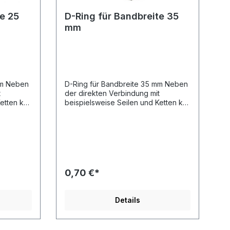
te 25
D-Ring für Bandbreite 35
mm
mm Neben
D-Ring für Bandbreite 35 mm Neben
t
der direkten Verbindung mit
Ketten ko
beispielsweise Seilen und Ketten ko
n
mmen D-Ringe regelmäßig in
Verbindung
abinerhak
mit Anschlagmitteln wie Karabinerhak
en zur
en, Schäkeln und Panikhaken zur
Anwendung. Bruchlast 3.000 daN
m
Länge 60 mm Breite 36 mm
dbreite
Materialdicke 9 mm für Bandbreite
0,70 €*
35 mm geeigent
Details