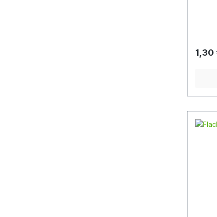
Verbi
mit An
en, Sc
Anwendung. Bruc
Länge 
Materi
1,30
50 mm