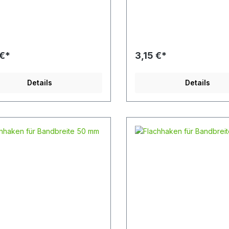
ndung
daN Länge 113 mm Breite 5
schlagmitteln wie Karabinerhak
häkeln und Panikhaken zur
hlast 5.000 daN
73 mm Breite 52 mm
aldicke 11,9 mm für Bandbreite
 €*
3,15 €*
 geeigent
Details
Details