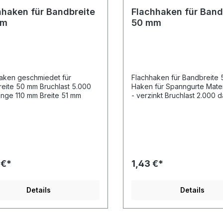
hhaken für Bandbreite
Flachhaken für Band
mm
50 mm
aken geschmiedet für
Flachhaken für Bandbreite
eite 50 mm Bruchlast 5.000
Haken für Spanngurte Materi
nge 110 mm Breite 51 mm
- verzinkt Bruchlast 2.000 d
Bandbreite 50mm geeignet
70 mm Breite 50 mm Materia
mm
 €*
1,43 €*
Details
Details