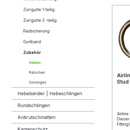
Zurrgurte 1-teilig
Zurrgurte 2 -teilig
Radsicherung
Gurtband
Zubehör
Haken
Ratschen
Airli
Stud
Sonstiges
Hebebänder | Hebeschlingen
Rundschlingen
Airline
Antirutschmatten
Dieser
Fitting
Kantenschutz
dient 