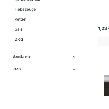
Zurrsc
Stud Fi
Hebezeuge
Raster
gehalte
Ketten
bei uns
für Ba
1,23 
Sale
Ringdu
mm Bru
Blog
Bandbreite
Preis