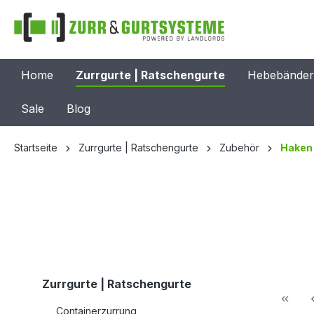
springen
Zur Hauptnavigation springen
Home
Zurrgurte | Ratschengurte
Hebebänder 
Sale
Blog
Startseite
Zurrgurte | Ratschengurte
Zubehör
Haken
Zurrgurte | Ratschengurte
Containerzurrung