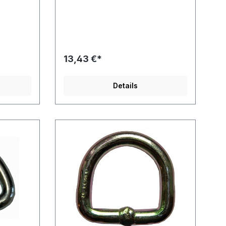
urrgurt.
 unter
durch
t
Fitting,
13,43 €*
. Dieser
r
Details
chmesser
ast