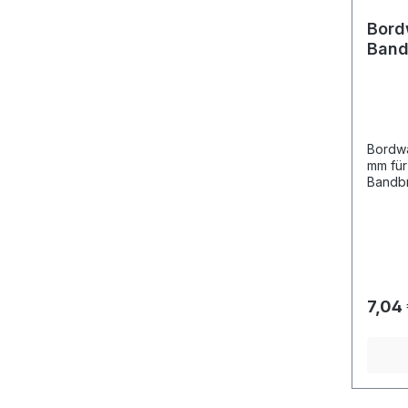
Bord
Band
Bordwa
mm für Brettdicke 8 - 44 mm für
Bandbr
Bruchs
(Haltek
7,04