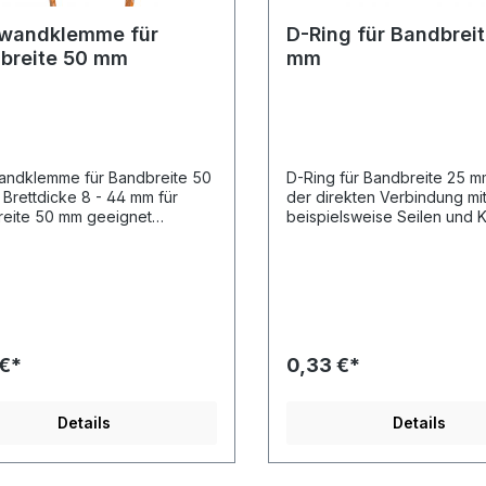
wandklemme für
D-Ring für Bandbrei
breite 50 mm
mm
ndklemme für Bandbreite 50
D-Ring für Bandbreite 25 
der direkten Verbindung mi
eite 50 mm geeignet
beispielsweise Seilen und 
icherheit 1.500 daN
mmen D-Ringe regelmäßig i
raft)
Verbindung
mit Anschlagmitteln wie Kar
en, Schäkeln und Panikhak
Anwendung. Bruchlast 1.500 daN
Länge 33,5 mm Breite 29 m
Materialdicke 6 mm für Ban
 €*
0,33 €*
25 mm geeigent
Details
Details