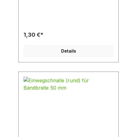
mit Anschlagmitteln wie Karabinerhaken, Sch
äkeln und Panikhaken zur Anwendung.
Bruchlast 5.000 daN Länge 73 mm Breite 52
mm Materialdicke 11,9 mm für Bandbreite 50
mm geeigent
1,30 €*
Details