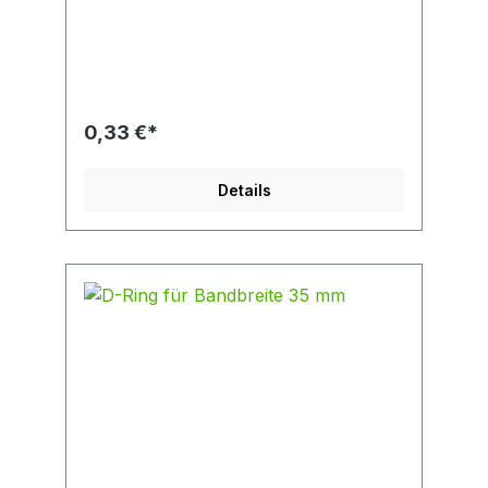
D-Ringe regelmäßig in Verbindung
mit Anschlagmitteln wie Karabinerhaken, Sch
äkeln und Panikhaken zur Anwendung.
Bruchlast 1.500 daN Länge 33,5 mm Breite
29 mm Materialdicke 6 mm für Bandbreite 25
mm geeigent
0,33 €*
Details