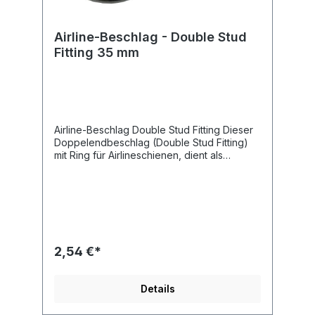
Airline-Beschlag - Double Stud
Fitting 35 mm
Airline-Beschlag Double Stud Fitting Dieser
Doppelendbeschlag (Double Stud Fitting)
mit Ring für Airlineschienen, dient als
Verbindung zwischen Zurrschiene und
Zurrgurt. Der Double Stud Fitting wird unter
zwei Rasterpunkten in der Airlineschiene
gehalten. Dadurch erhöht sich die
Belastbarkeit gegenüber dem Single Stud
Fitting, der nur an einem Punkt hält. Dieser
Fitting passt in alle bei uns erhältlichen
2,54 €*
Airlineschienen. für Bandbreite 35 mm
Ringdurchmesser 39 mm Länge 100 mm
Bruchlast 2.000 daN
Details