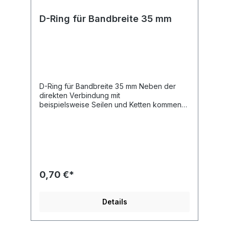
D-Ring für Bandbreite 35 mm
D-Ring für Bandbreite 35 mm Neben der
direkten Verbindung mit
beispielsweise Seilen und Ketten kommen
D-Ringe regelmäßig in Verbindung
mit Anschlagmitteln wie Karabinerhaken, Sch
äkeln und Panikhaken zur Anwendung.
Bruchlast 3.000 daN Länge 60 mm Breite 36
mm Materialdicke 9 mm für Bandbreite 35
mm geeigent
0,70 €*
Details