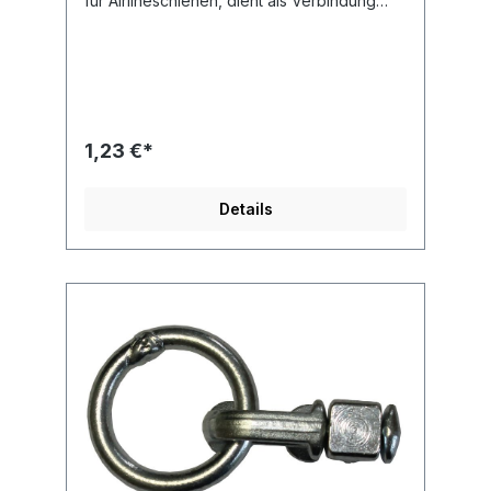
für Airlineschienen, dient als Verbindung
zwischen Zurrschiene und Zurrgurt. Der
Single Stud Fitting wird unter einen
Rasterpunkten in der Airlineschiene
gehalten. Dieser Fitting passt in alle bei uns
erhältlichen Airlineschienen. für Bandbreite
25 mm Ringdurchmesser 29 mm Länge 61
mm Bruchlast 1.800 daN
1,23 €*
Details