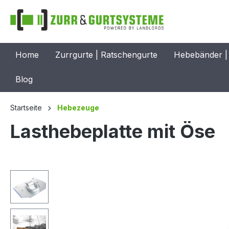
springen
Zur Hauptnavigation springen
Home
Zurrgurte | Ratschengurte
Hebebänder |
Blog
Startseite
Hebezeuge
Lasthebeplatte mit Öse
Bildergalerie überspringen