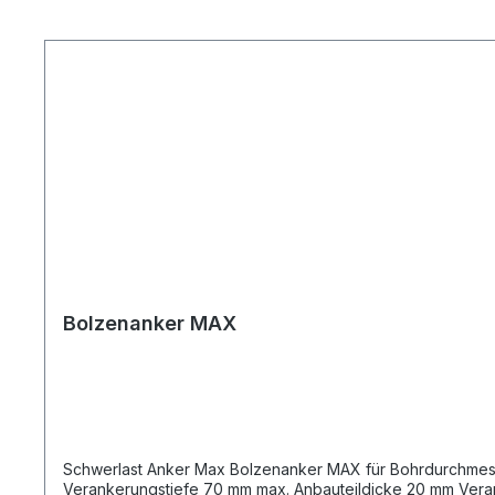
Produktgalerie überspringen
Bolzenanker MAX
Schwerlast Anker Max Bolzenanker MAX für Bohrdurchmesser 12 mm Min. Bohrlochtiefe bei Durchsteckmontage 110 mm Dübellänge 120 mm Schlüsselweite 19 mm U-Scheibe 24 x 2,5 mm
Verankerungstiefe 70 mm max. Anbauteildicke 20 mm Veranke