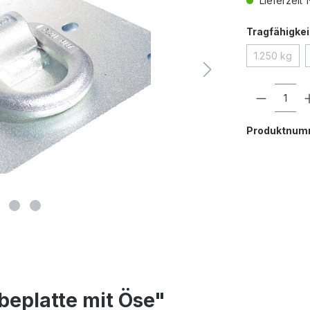
Lieferzeit 
Tragfähigke
1.250 kg
(Diese Op
Produkt
Produktnum
beplatte mit Öse"